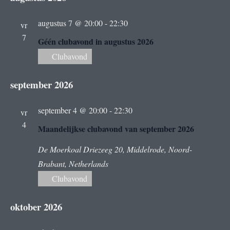
S
e
T
l
e
n
augustus 7 @ 20:00
-
22:30
vr
e
7
r
e
Géén clubavond in augustus 2026
c
m
t
Clubavond
g
e
e
a
september 2026
e
n
r
v
t
september 4 @ 20:00
-
22:30
vr
e
w
e
4
e
Maandelijkse clubavond van september 2026
e
n
n
De Moerkoal
Driezeeg 20, Middelrode, Noord-
e
d
Brabant, Netherlands
n
r
a
Clubavond
t
g
a
u
a
oktober 2026
v
m
v
.