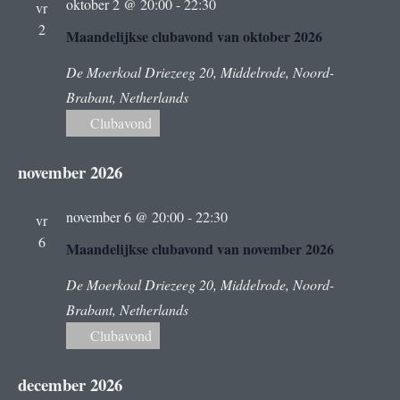
i
oktober 2 @ 20:00
-
22:30
vr
e
2
Maandelijkse clubavond van oktober 2026
n
g
n
De Moerkoal
Driezeeg 20, Middelrode, Noord-
a
a
Brabant, Netherlands
t
Clubavond
v
i
i
november 2026
g
e
a
november 6 @ 20:00
-
22:30
vr
t
6
Maandelijkse clubavond van november 2026
i
De Moerkoal
Driezeeg 20, Middelrode, Noord-
e
Brabant, Netherlands
Clubavond
december 2026