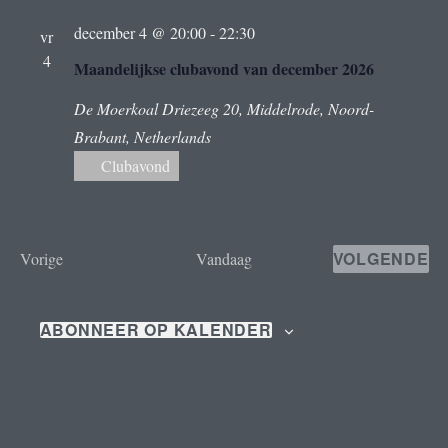
december 4 @ 20:00
-
22:30
vr
4
Maandelijkse clubavond van december 2026
De Moerkoal
Driezeeg 20, Middelrode, Noord-
Brabant, Netherlands
Clubavond
E
VOLGENDE
Vorige
Vandaag
E
v
V
E
e
N
ABONNEER OP KALENDER
E
n
M
E
e
N
m
T
E
e
N