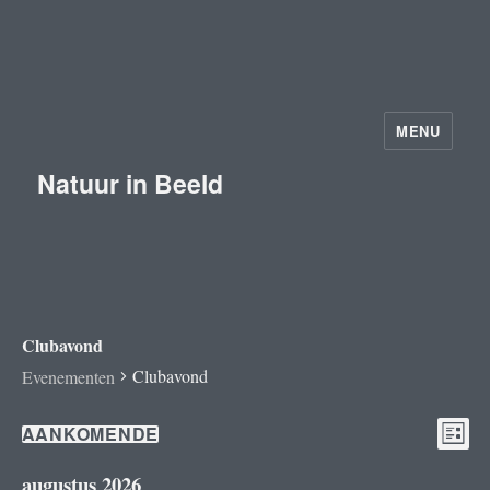
MENU
Natuur in Beeld
Clubavond
Clubavond
Evenementen
E
W
AANKOMENDE
Evenementen
L
S
I
v
J
e
augustus 2026
e