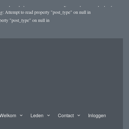
template.php on line 4188 Warning: Attempt to read property
: Attempt to read property "post_type" on null in
rty "post_type" on null in
Welkom
Leden
Contact
Inloggen