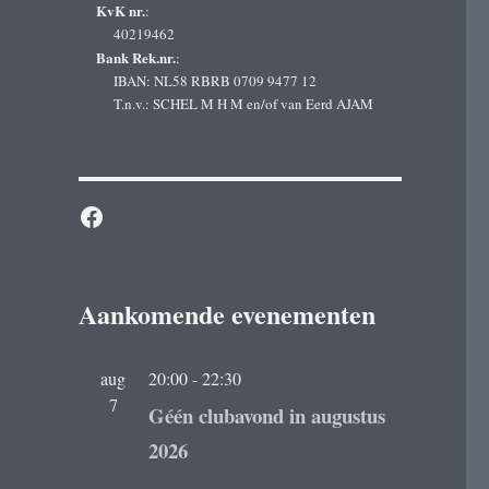
KvK nr.
:
40219462
Bank Rek.nr.
:
IBAN: NL58 RBRB 0709 9477 12
T.n.v.: SCHEL M H M en/of van Eerd AJAM
Facebook
Aankomende evenementen
aug
20:00
-
22:30
7
Géén clubavond in augustus
2026