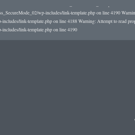
22/e0/59/510093559/htdocs/WordPress_SecureMode_02/wp-includes/link-
ss_SecureMode_02/wp-includes/link-template.php on line 4190
Warning
udes/link-template.php on line 4188 Warning: Attempt to read prope
cludes/link-template.php on line 4190