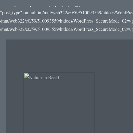
Warning: Attempt to read property "post_type" on null in /mnt/web3
"post_type" on null in /mnt/web322/e0/59/510093559/htdocs/WordPre
/mnt/web322/e0/59/510093559/htdocs/WordPress_SecureMode_02/wp-incl
/mnt/web322/e0/59/510093559/htdocs/WordPress_SecureMode_02/wp-in