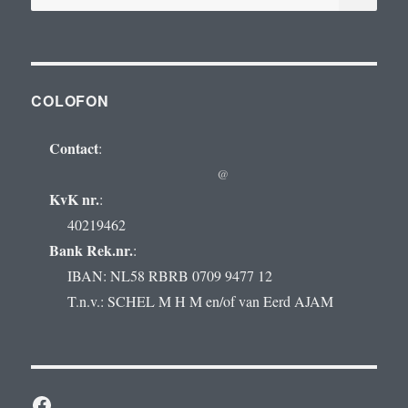
naar:
COLOFON
Contact
:
@
KvK nr.
:
40219462
Bank Rek.nr.
:
IBAN: NL58 RBRB 0709 9477 12
T.n.v.: SCHEL M H M en/of van Eerd AJAM
Facebook