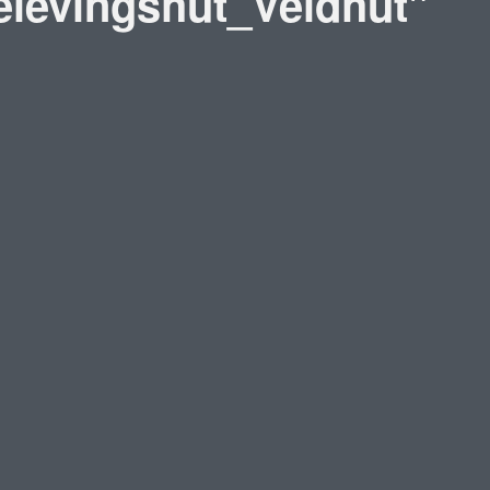
elevingshut_Veldhut"