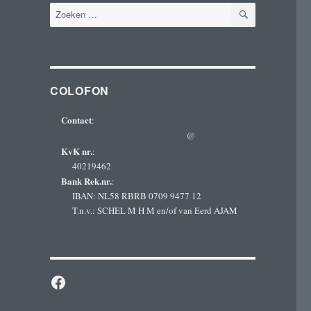
ZOEKEN
Zoeken
naar:
COLOFON
Contact
:
@
KvK nr.
:
40219462
Bank Rek.nr.
:
IBAN: NL58 RBRB 0709 9477 12
T.n.v.: SCHEL M H M en/of van Eerd AJAM
Facebook