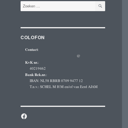
ZOEKEN
Zoeken
naar:
COLOFON
Contact
:
@
KvK nr.
:
40219462
Bank Rek.nr.
:
IBAN: NL58 RBRB 0709 9477 12
T.n.v.: SCHEL M H M en/of van Eerd AJAM
Facebook