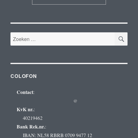
ZOE
Zoeken
naar:
COLOFON
Contact
:
@
KvK nr.
:
40219462
Bank Rek.nr.
:
IBAN: NL58 RBRB 0709 9477 12