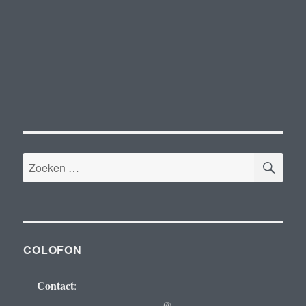
ZOE
Zoeken
naar:
COLOFON
Contact
:
@