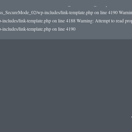
22/e0/59/510093559/htdocs/WordPress_SecureMode_02/wp-includes/link-
ss_SecureMode_02/wp-includes/link-template.php on line 4190
Warning
udes/link-template.php on line 4188 Warning: Attempt to read prope
cludes/link-template.php on line 4190