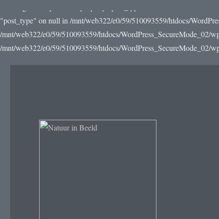
Warning: Attempt to read property "post_type" on null in /mnt/web3
"post_type" on null in /mnt/web322/e0/59/510093559/htdocs/WordPre
/mnt/web322/e0/59/510093559/htdocs/WordPress_SecureMode_02/wp-incl
/mnt/web322/e0/59/510093559/htdocs/WordPress_SecureMode_02/wp-in