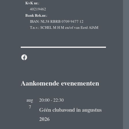
KvK nr.
:
40219462
Bank Rek.nr.
:
IBAN: NL58 RBRB 0709 9477 12
T.n.v.: SCHEL M H M en/of van Eerd AJAM
Facebook
Aankomende evenementen
aug
20:00
-
22:30
7
Géén clubavond in augustus
2026