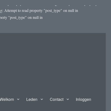
template.php on line 4188 Warning: Attempt to read property
: Attempt to read property "post_type" on null in
rty "post_type" on null in
Welkom
Leden
Contact
Inloggen