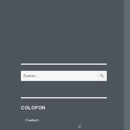
ZOEKEN
Zoeken
naar:
COLOFON
Contact
:
@