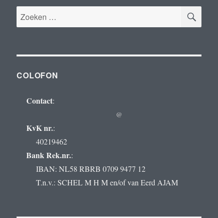
ZOE
Zoeken
naar:
COLOFON
Contact
:
@
KvK nr.
:
40219462
Bank Rek.nr.
:
IBAN: NL58 RBRB 0709 9477 12
T.n.v.: SCHEL M H M en/of van Eerd AJAM