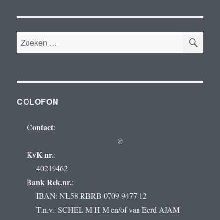
ZOE
Zoeken
naar:
COLOFON
Contact
:
@
KvK nr.
:
40219462
Bank Rek.nr.
:
IBAN: NL58 RBRB 0709 9477 12
T.n.v.: SCHEL M H M en/of van Eerd AJAM