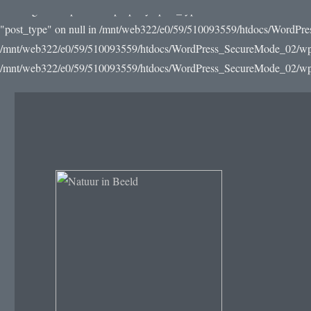
Warning: Attempt to read property "post_type" on null in /mnt/web3
"post_type" on null in /mnt/web322/e0/59/510093559/htdocs/WordPre
/mnt/web322/e0/59/510093559/htdocs/WordPress_SecureMode_02/wp-incl
/mnt/web322/e0/59/510093559/htdocs/WordPress_SecureMode_02/wp-in