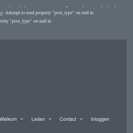
template.php on line 4188 Warning: Attempt to read property
: Attempt to read property "post_type" on null in
rty "post_type" on null in
Welkom
Leden
Contact
Inloggen