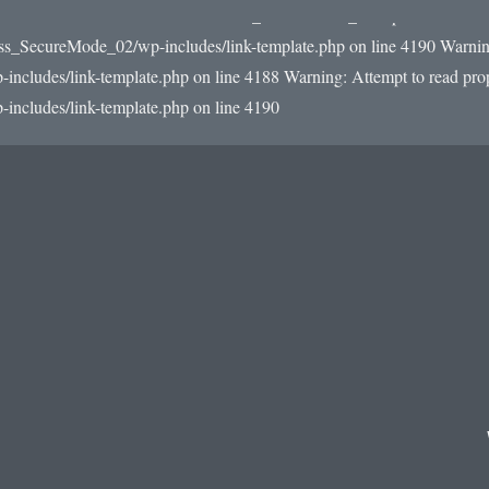
22/e0/59/510093559/htdocs/WordPress_SecureMode_02/wp-includes/link-
ss_SecureMode_02/wp-includes/link-template.php on line 4190
Warning
udes/link-template.php on line 4188 Warning: Attempt to read prope
cludes/link-template.php on line 4190