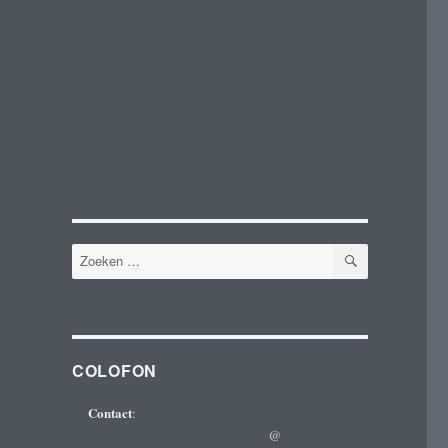
ZOEKEN
Zoeken
naar:
COLOFON
Contact
:
@