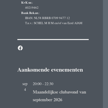
KvK nr.
:
40219462
Bank Rek.nr.
:
IBAN: NL58 RBRB 0709 9477 12
T.n.v.: SCHEL M H M en/of van Eerd AJAM
Facebook
Aankomende evenementen
sep
20:00
-
22:30
4
Maandelijkse clubavond van
september 2026