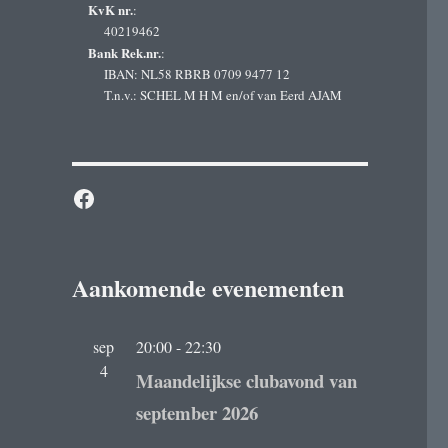
KvK nr.
:
40219462
Bank Rek.nr.
:
IBAN: NL58 RBRB 0709 9477 12
T.n.v.: SCHEL M H M en/of van Eerd AJAM
Facebook
Aankomende evenementen
sep
20:00
-
22:30
4
Maandelijkse clubavond van
september 2026