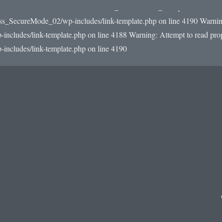
22/e0/59/510093559/htdocs/WordPress_SecureMode_02/wp-includes/link-
ss_SecureMode_02/wp-includes/link-template.php on line 4190
Warning
udes/link-template.php on line 4188 Warning: Attempt to read prope
cludes/link-template.php on line 4190