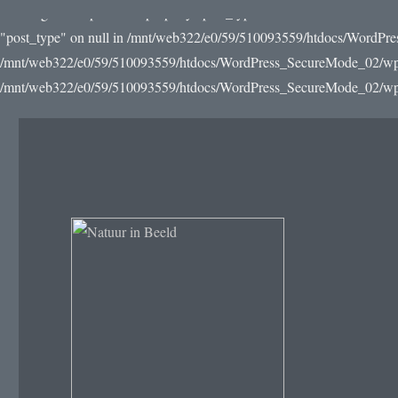
Warning: Attempt to read property "post_type" on null in /mnt/web3
"post_type" on null in /mnt/web322/e0/59/510093559/htdocs/WordPre
/mnt/web322/e0/59/510093559/htdocs/WordPress_SecureMode_02/wp-incl
/mnt/web322/e0/59/510093559/htdocs/WordPress_SecureMode_02/wp-in