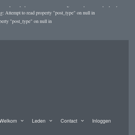
template.php on line 4188 Warning: Attempt to read property
: Attempt to read property "post_type" on null in
rty "post_type" on null in
Welkom
Leden
Contact
Inloggen