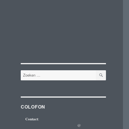
ZOEKEN
Zoeken
naar:
COLOFON
Contact
:
@