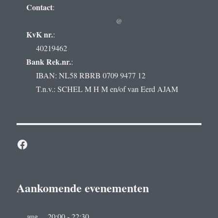
Contact
:
@
KvK nr.
:
40219462
Bank Rek.nr.
:
IBAN: NL58 RBRB 0709 9477 12
T.n.v.: SCHEL M H M en/of van Eerd AJAM
Facebook
Aankomende evenementen
aug
20:00
-
22:30