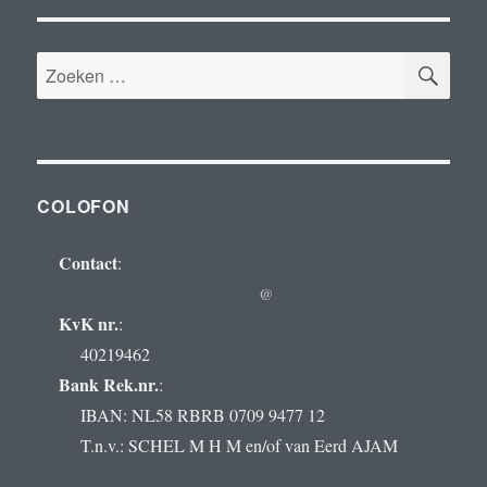
ZOE
Zoeken
naar:
COLOFON
Contact
:
@
KvK nr.
:
40219462
Bank Rek.nr.
:
IBAN: NL58 RBRB 0709 9477 12
T.n.v.: SCHEL M H M en/of van Eerd AJAM