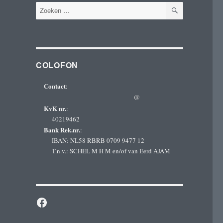
ZOEKEN
Zoeken
naar:
COLOFON
Contact
:
@
KvK nr.
:
40219462
Bank Rek.nr.
:
IBAN: NL58 RBRB 0709 9477 12
T.n.v.: SCHEL M H M en/of van Eerd AJAM
Facebook