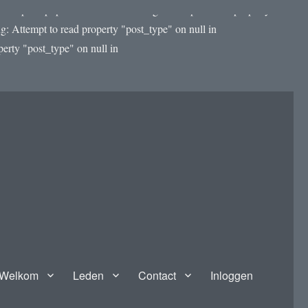
template.php on line 4188 Warning: Attempt to read property
: Attempt to read property "post_type" on null in
rty "post_type" on null in
Welkom
Leden
Contact
Inloggen