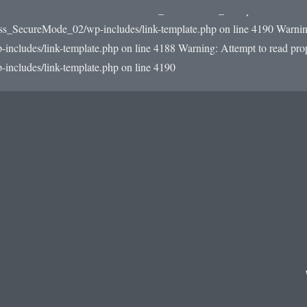
22/e0/59/510093559/htdocs/WordPress_SecureMode_02/wp-includes/link-
ss_SecureMode_02/wp-includes/link-template.php on line 4190
Warning
udes/link-template.php on line 4188 Warning: Attempt to read prope
cludes/link-template.php on line 4190