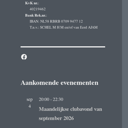
KvK nr.
:
40219462
Bank Rek.nr.
:
IBAN: NL58 RBRB 0709 9477 12
T.n.v.: SCHEL M H M en/of van Eerd AJAM
Facebook
Aankomende evenementen
sep
20:00
-
22:30
4
Maandelijkse clubavond van
september 2026