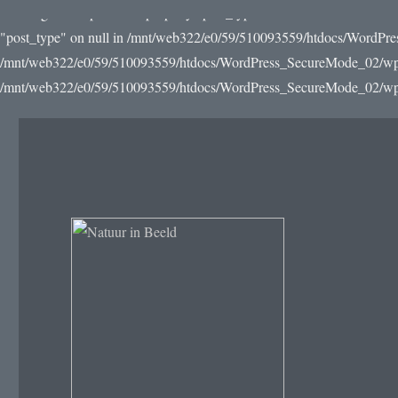
Warning: Attempt to read property "post_type" on null in /mnt/web3
"post_type" on null in /mnt/web322/e0/59/510093559/htdocs/WordPre
/mnt/web322/e0/59/510093559/htdocs/WordPress_SecureMode_02/wp-incl
/mnt/web322/e0/59/510093559/htdocs/WordPress_SecureMode_02/wp-in