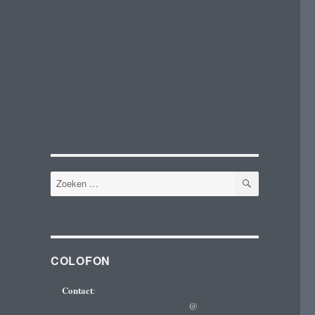
ZOEKEN
Zoeken
naar:
COLOFON
Contact
:
@