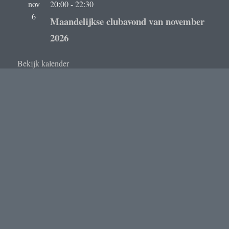
nov
20:00
-
22:30
6
Maandelijkse clubavond van november
2026
Bekijk kalender
submenu
Welkom
uitvouwe
submenu
Leden
uitvouwe
submenu
Contact
uitvouwe
Inloggen
Natuur in Beeld
Privacybeleid
Ondersteund door WordPress