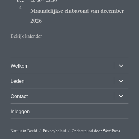
4
Maandelijkse clubavond van december
2026
Bekijk kalender
submenu
Welkom
uitvouwe
submenu
Leden
uitvouwe
submenu
Contact
uitvouwe
Inloggen
Natuur in Beeld
Privacybeleid
Ondersteund door WordPress