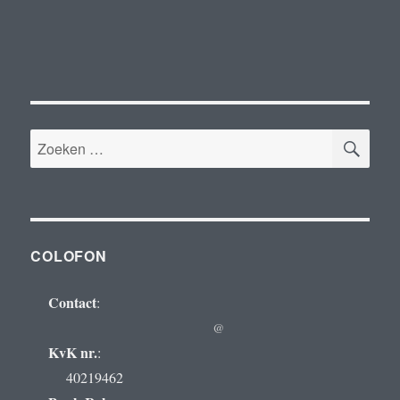
ZOE
Zoeken
naar:
COLOFON
Contact
:
@
KvK nr.
:
40219462