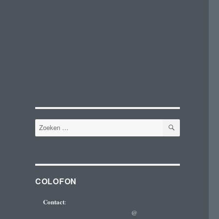
ZOEKEN
Zoeken
naar:
COLOFON
Contact
:
@