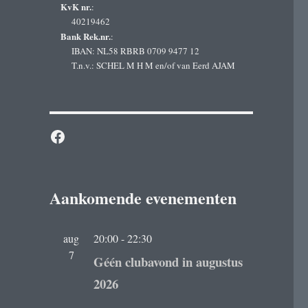
KvK nr.
:
40219462
Bank Rek.nr.
:
IBAN: NL58 RBRB 0709 9477 12
T.n.v.: SCHEL M H M en/of van Eerd AJAM
Facebook
Aankomende evenementen
aug
20:00
-
22:30
7
Géén clubavond in augustus
2026