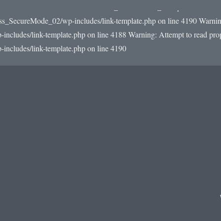
22/e0/59/510093559/htdocs/WordPress_SecureMode_02/wp-includes/link-
ss_SecureMode_02/wp-includes/link-template.php on line 4190
Warning
udes/link-template.php on line 4188 Warning: Attempt to read prope
cludes/link-template.php on line 4190