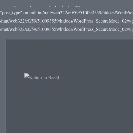
Warning: Attempt to read property "post_type" on null in /mnt/web3
"post_type" on null in /mnt/web322/e0/59/510093559/htdocs/WordPre
/mnt/web322/e0/59/510093559/htdocs/WordPress_SecureMode_02/wp-incl
/mnt/web322/e0/59/510093559/htdocs/WordPress_SecureMode_02/wp-in