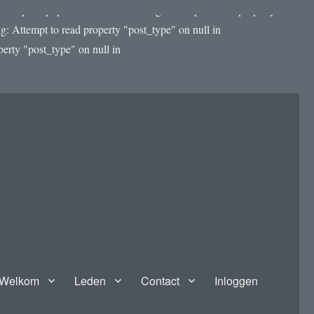
template.php on line 4188 Warning: Attempt to read property
: Attempt to read property "post_type" on null in
rty "post_type" on null in
Welkom
Leden
Contact
Inloggen