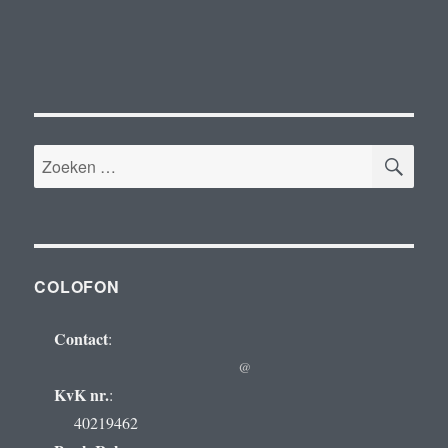
ZOE
Zoeken
naar:
COLOFON
Contact
:
@
KvK nr.
:
40219462