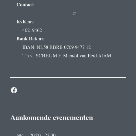
Contact
:
@
KvK nr.
:
40219462
Bank Rek.nr.
:
IBAN: NL58 RBRB 0709 9477 12
T.n.v.: SCHEL M H M en/of van Eerd AJAM
Facebook
Aankomende evenementen
aug
20:00
-
22:30