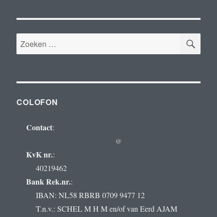
ZOE
Zoeken
naar:
COLOFON
Contact
:
@
KvK nr.
:
40219462
Bank Rek.nr.
:
IBAN: NL58 RBRB 0709 9477 12
T.n.v.: SCHEL M H M en/of van Eerd AJAM