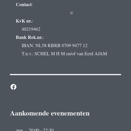
Contact
:
@
KvK nr.
:
40219462
Bank Rek.nr.
:
IBAN: NL58 RBRB 0709 9477 12
T.n.v.: SCHEL M H M en/of van Eerd AJAM
Facebook
Aankomende evenementen
aug
20:00
-
22:30