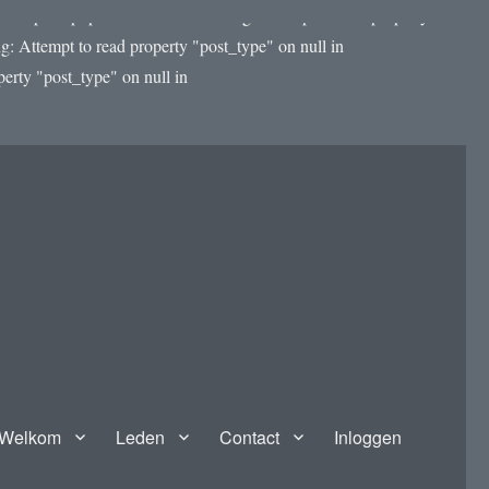
template.php on line 4188 Warning: Attempt to read property
: Attempt to read property "post_type" on null in
rty "post_type" on null in
Welkom
Leden
Contact
Inloggen