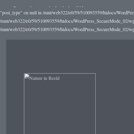
Warning: Attempt to read property "post_type" on null in /mnt/web3
"post_type" on null in /mnt/web322/e0/59/510093559/htdocs/WordPre
/mnt/web322/e0/59/510093559/htdocs/WordPress_SecureMode_02/wp-incl
/mnt/web322/e0/59/510093559/htdocs/WordPress_SecureMode_02/wp-in