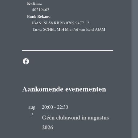
KvK nr.
:
40219462
Bank Rek.nr.
:
IBAN: NL58 RBRB 0709 9477 12
T.n.v.: SCHEL M H M en/of van Eerd AJAM
Facebook
Aankomende evenementen
aug
20:00
-
22:30
7
Géén clubavond in augustus
2026