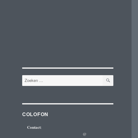
ZOEKEN
Zoeken
naar:
COLOFON
Contact
:
@