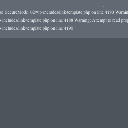
22/e0/59/510093559/htdocs/WordPress_SecureMode_02/wp-includes/link-
ss_SecureMode_02/wp-includes/link-template.php on line 4190
Warning
udes/link-template.php on line 4188 Warning: Attempt to read prope
cludes/link-template.php on line 4190