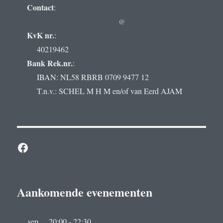
Contact
:
@
KvK nr.
:
40219462
Bank Rek.nr.
:
IBAN: NL58 RBRB 0709 9477 12
T.n.v.: SCHEL M H M en/of van Eerd AJAM
Facebook
Aankomende evenementen
sep
20:00
-
22:30