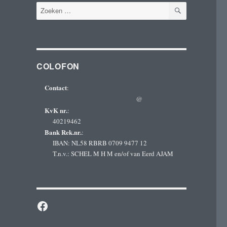
ZOEKEN
Zoeken
naar:
COLOFON
Contact
:
@
KvK nr.
:
40219462
Bank Rek.nr.
:
IBAN: NL58 RBRB 0709 9477 12
T.n.v.: SCHEL M H M en/of van Eerd AJAM
Facebook