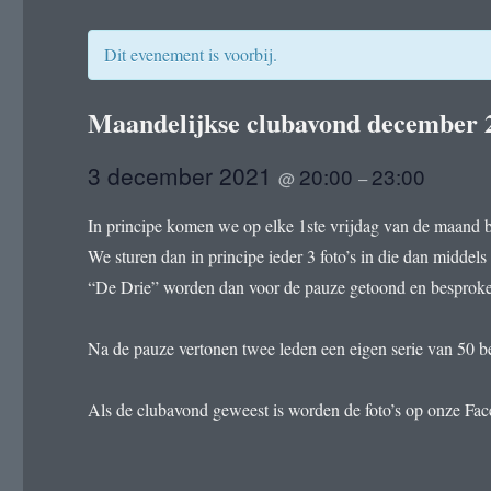
Dit evenement is voorbij.
Maandelijkse clubavond december 
3 december 2021
20:00
23:00
@
–
In principe komen we op elke 1ste vrijdag van de maand bi
We sturen dan in principe ieder 3 foto’s in die dan midde
“De Drie” worden dan voor de pauze getoond en besproken
Na de pauze vertonen twee leden een eigen serie van 50 be
Als de clubavond geweest is worden de foto’s op onze Fa