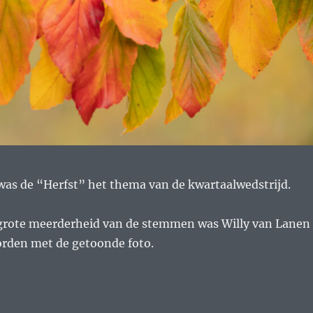
was de “Herfst” het thema van de kwartaalwedstrijd.
grote meerderheid van de stemmen was Willy van Lanen
rden met de getoonde foto.