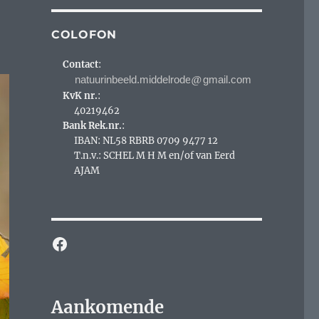
COLOFON
Contact
:
@
KvK nr.
:
40219462
Bank Rek.nr.
:
IBAN: NL58 RBRB 0709 9477 12
T.n.v.: SCHEL M H M en/of van Eerd
AJAM
Facebook
Aankomende