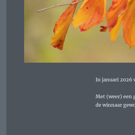
In januari 2026 
Met (weer) een 
de winnaar gewo