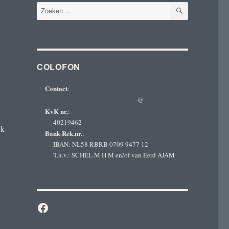
ZOEKEN
Zoeken
naar:
COLOFON
Contact
:
@
KvK nr.
:
40219462
jk
Bank Rek.nr.
:
IBAN: NL58 RBRB 0709 9477 12
T.n.v.: SCHEL M H M en/of van Eerd AJAM
Facebook