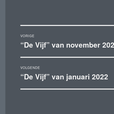
Bericht
VORIGE
navigatie
“De Vijf” van november 20
Vorig
bericht:
VOLGENDE
“De Vijf” van januari 2022
Volgend
bericht: