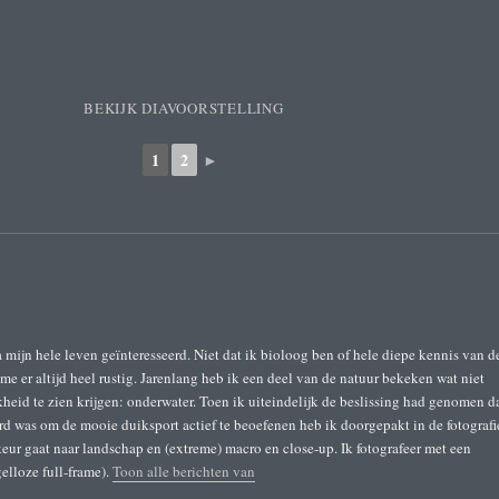
BEKIJK DIAVOORSTELLING
1
2
►
a mijn hele leven geïnteresseerd. Niet dat ik bioloog ben of hele diepe kennis van d
me er altijd heel rustig. Jarenlang heb ik een deel van de natuur bekeken wat niet
heid te zien krijgen: onderwater. Toen ik uiteindelijk de beslissing had genomen d
rd was om de mooie duiksport actief te beoefenen heb ik doorgepakt in de fotografi
eur gaat naar landschap en (extreme) macro en close-up. Ik fotografeer met een
lloze full-frame).
Toon alle berichten van