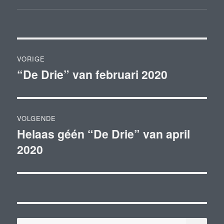
Bericht
VORIGE
navigatie
“De Drie” van februari 2020
Vorig
bericht:
VOLGENDE
Helaas géén “De Drie” van april
Volgend
2020
bericht:
ZOE