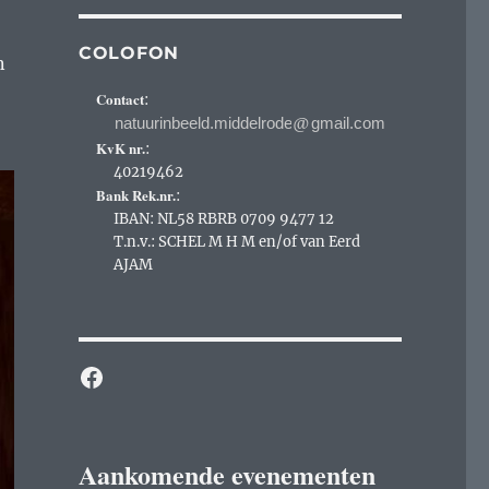
COLOFON
n
Contact
:
@
KvK nr.
:
40219462
Bank Rek.nr.
:
IBAN: NL58 RBRB 0709 9477 12
T.n.v.: SCHEL M H M en/of van Eerd
AJAM
Facebook
Aankomende evenementen