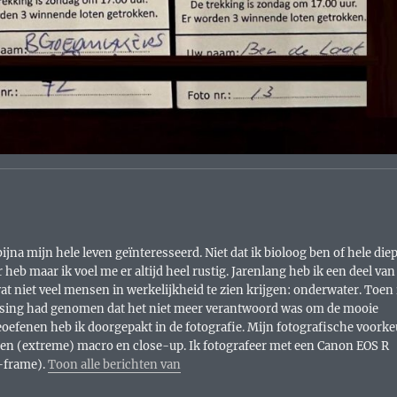
ijna mijn hele leven geïnteresseerd. Niet dat ik bioloog ben of hele die
heb maar ik voel me er altijd heel rustig. Jarenlang heb ik een deel van
t niet veel mensen in werkelijkheid te zien krijgen: onderwater. Toen 
lissing had genomen dat het niet meer verantwoord was om de mooie
beoefenen heb ik doorgepakt in de fotografie. Mijn fotografische voorke
 en (extreme) macro en close-up. Ik fotografeer met een Canon EOS R
l-frame).
Toon alle berichten van