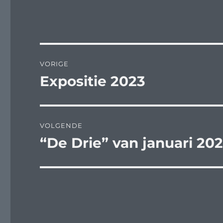
Bericht
VORIGE
navigatie
Expositie 2023
Vorig
bericht:
VOLGENDE
“De Drie” van januari 20
Volgend
bericht: