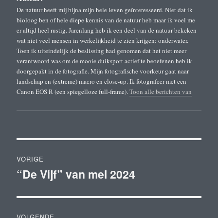
De natuur heeft mij bijna mijn hele leven geïnteresseerd. Niet dat ik
bioloog ben of hele diepe kennis van de natuur heb maar ik voel me
er altijd heel rustig. Jarenlang heb ik een deel van de natuur bekeken
wat niet veel mensen in werkelijkheid te zien krijgen: onderwater.
Toen ik uiteindelijk de beslissing had genomen dat het niet meer
verantwoord was om de mooie duiksport actief te beoefenen heb ik
doorgepakt in de fotografie. Mijn fotografische voorkeur gaat naar
landschap en (extreme) macro en close-up. Ik fotografeer met een
Canon EOS R (een spiegelloze full-frame).
Toon alle berichten van
Bericht
VORIGE
navigatie
“De Vijf” van mei 2024
Vorig
bericht:
VOLGENDE