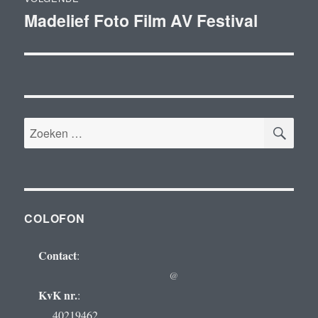
Madelief Foto Film AV Festival
Volgend
bericht:
ZOE
Zoeken
naar:
COLOFON
Contact
:
@
KvK nr.
:
40219462